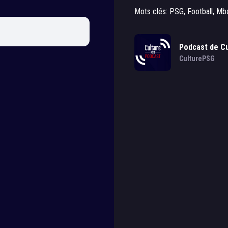
Mots clés: PSG, Football, M
Podcast de C
CulturePSG