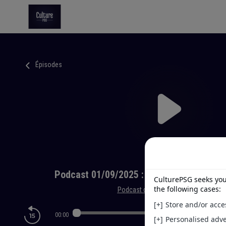
Épisodes
Podcast 01/09/2025 : TFC/PSG (3-6), tir
Podcast de CulturePSG
|
CulturePSG
00:00