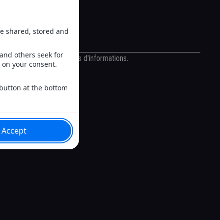
més et pas aimés
//fr.tipeee.com/culturepsg
cast.com/privacy
pour plus d'informations.
ootball
bappé
ulturePSG