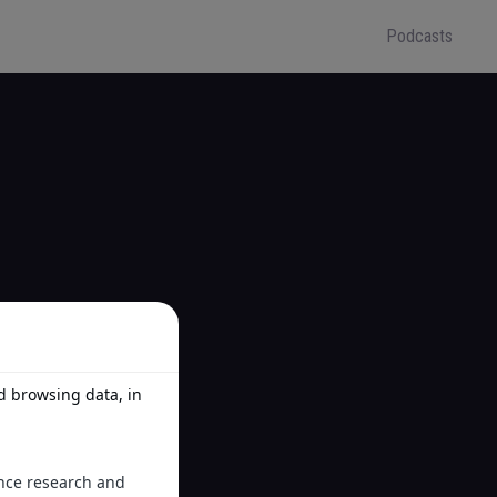
Podcasts
 aux multiples visages
iduelles à retenir
 Champions League
té