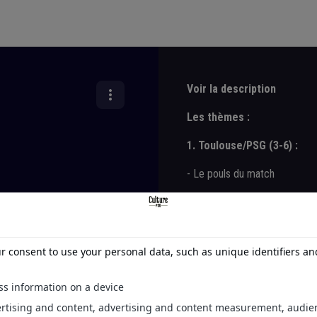
Voir la description
Les thèmes :
1. Toulouse/PSG (3-6) :
- Le pouls du match
- Une performance collective
- Quelques performances indiv
age et mercato
2. Le tirage au sort de la
3. Le bilan du mercato d'é
00:00
- Le pouls du mercato