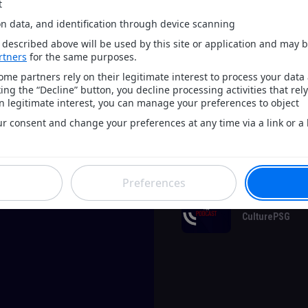
- Les mouvements qu'on a ai
/!\ pour aider le site : https:
Hébergé par Acast. Visitez
a
Catégories: Sports, Soccer, F
Mots clés: PSG, Football, M
Podcast de C
CulturePSG